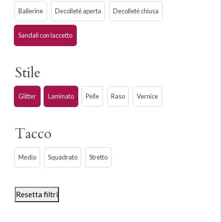
Ballerine
Decolleté aperta
Decolleté chiusa
Sandali con laccetto
Stile
Glitter
Laminato
Pelle
Raso
Vernice
Tacco
Medio
Squadrato
Stretto
Resetta filtri