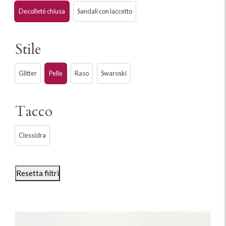
Decolleté chiusa
Sandali con laccetto
Stile
Glitter
Pelle
Raso
Swaroski
Tacco
Clessidra
Resetta filtri