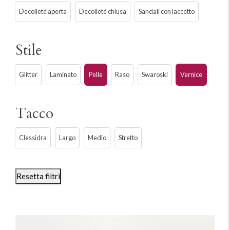
Decolleté aperta
Decolleté chiusa
Sandali con laccetto
Stile
Glitter
Laminato
Pelle
Raso
Swaroski
Vernice
Tacco
Clessidra
Largo
Medio
Stretto
Resetta filtri