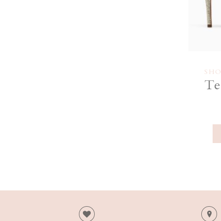
SHO
Te