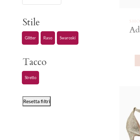
Stile
SHO
Ad
Glitter
Raso
Swaroski
Tacco
Stretto
Resetta filtri