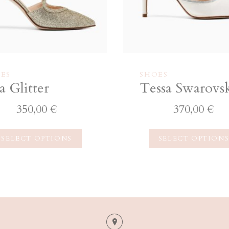
ES
SHOES
a Glitter
Tessa Swarovs
350,00
€
370,00
€
SELECT OPTIONS
SELECT OPTION