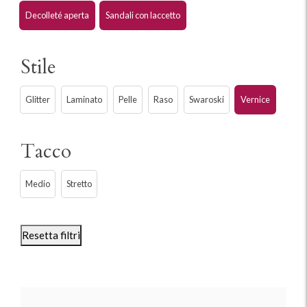
Decolleté aperta
Sandali con laccetto
Stile
Glitter
Laminato
Pelle
Raso
Swaroski
Vernice
Tacco
Medio
Stretto
Resetta filtri