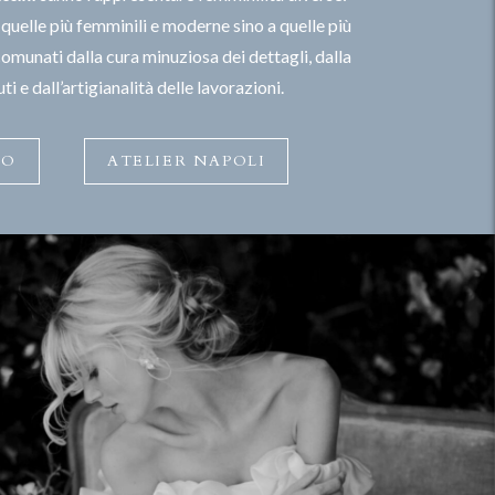
quelle più femminili e moderne sino a quelle più
omunati dalla cura minuziosa dei dettagli, dalla
ti e dall’artigianalità delle lavorazioni.
NO
ATELIER NAPOLI