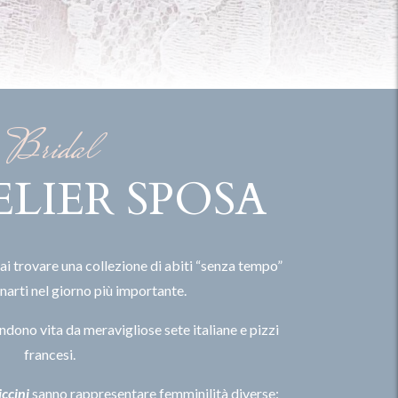
Bridal
ELIER SPOSA
ai trovare una collezione di abiti “senza tempo”
rti nel giorno più importante.
dono vita da meravigliose sete italiane e pizzi
francesi.
ccini
sanno rappresentare femminilità diverse: