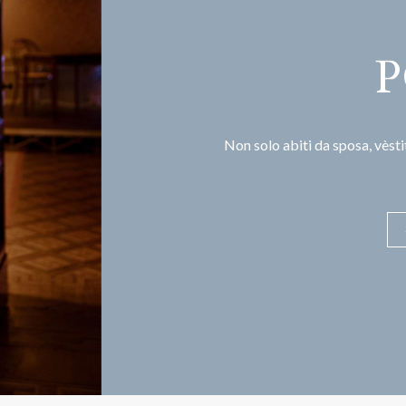
P
Non solo abiti da sposa, vèstit