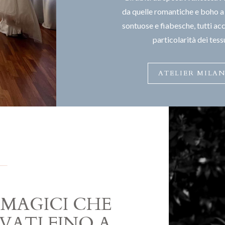
da quelle romantiche e boho a 
sontuose e fiabesche, tutti acc
particolarità dei tessu
ATELIER MILA
 MAGICI CHE
VATI FINO A