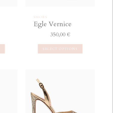
SHOES
Egle Vernice
350,00
€
S
SELECT OPTIONS