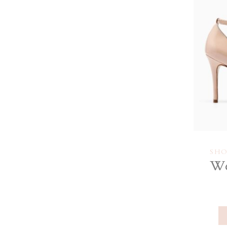
SHO
We