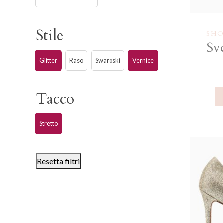
Stile
SHO
Sv
Glitter
Raso
Swaroski
Vernice
Tacco
Stretto
Resetta filtri