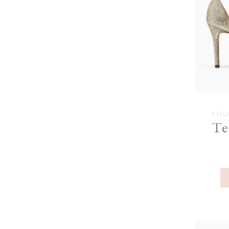
SHO
Te