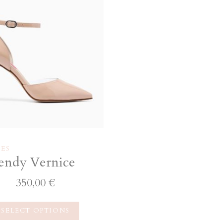
ES
ndy Vernice
350,00
€
SELECT OPTIONS